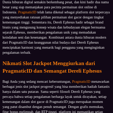
Dunia hiburan digital semakin berkembang pesat, dan kini hadir dua nama
besar yang siap memanjakan para pecinta permainan slot online di
Indonesia.
PragmaticID
telah lama dikenal sebagai platform slot terpercaya
yang menyediakan ratusan pilihan permainan slot gacor dengan tingkat
kemenangan tinggi. Sementara itu, Dereli Ephesus hadir sebagai brand
bisnis yang mengusung konsep wisata dan kebudayaan elegan bernuansa
sejarah Ephesus, memberikan pengalaman unik yang memadukan
keindahan seni dan kesenangan. Kombinasi antara dunia hiburan modern
dari PragmaticID dan keanggunan nilai budaya dari Dereli Ephesus
menciptakan harmoni yang menarik bagi pengguna yang menginginkan
pengalaman terbaik.
Nikmati Slot Jackpot Menggiurkan dari
PragmaticID dan Semangat Dereli Ephesus
Bagi Anda yang sedang mencari keberuntungan,
PragmaticID
menawarkan
berbagai jenis slot jackpot progresif yang bisa memberikan hadiah fantastis
hanya dalam satu putaran. Sama seperti filosofi Dereli Ephesus yang
percaya bahwa setiap pengalaman berharga layak untuk dirayakan, setiap
kemenangan dalam slot gacor di PragmaticID juga merupakan momen
yang patut disambut dengan penuh semangat. Dengan grafis memukau,
fitur bonus melimpah, dan RTP tinggi, platform ini memastikan setiap