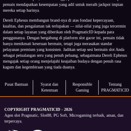
pemain mendapatkan kesempatan yang adil untuk meraih jackpot impian
mereka setiap harinya.
Dereli Ephesus membangun brand-nya di atas fondasi kepercayaan,
kualitas, dan pengalaman tak terlupakan — nilai-nilai yang juga tercermin
dalam setiap layanan yang diberikan oleh PragmaticID kepada para
penggunanya. Dengan bergabung di platform slot gacor ini, pemain tidak
hanya menikmati keseruan bermain, tetapi juga merasakan standar
pelayanan premium yang konsisten. Jadikan setiap sesi bermain slot Anda
sebagai petualangan seru yang penuh peluang, sebagaimana Dereli Ephesus
mengajak setiap orang menjelajahi keajaiban budaya dengan penuh rasa
kagum dan kegembiraan yang tiada duanya.
Pusat Bantuan
Syarat dan
Responsible
Tentang
Ketentuan
Gaming
PRAGMATICID
COPYRIGHT PRAGMATICID - 2026
Agen slot Pragmatic, Slot88, PG Soft, Microgaming terbaik, aman, dan
terpercaya.