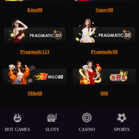
King88
Super88
Pragmatic123
Pragmatic88
Milo88
888
HOT GAMES
SLOTS
CASINO
SPORTS